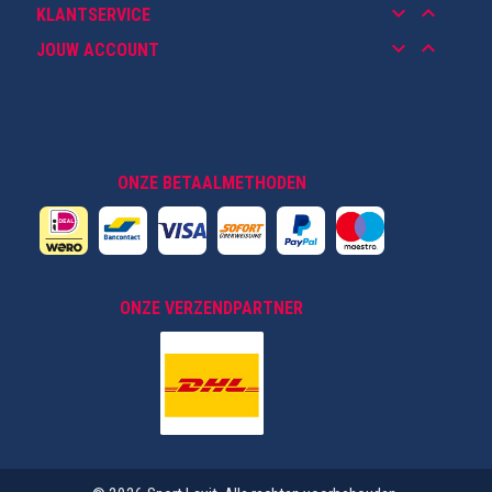
keyboard_arrow_down
keyboard_arrow_up
KLANTSERVICE
keyboard_arrow_down
keyboard_arrow_up
JOUW ACCOUNT
ONZE BETAALMETHODEN
ONZE VERZENDPARTNER