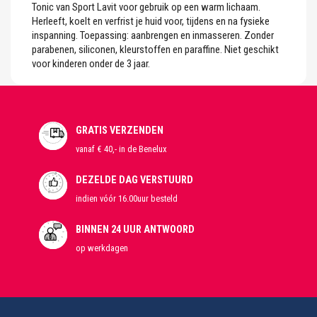
Tonic van Sport Lavit voor gebruik op een warm lichaam.
Herleeft, koelt en verfrist je huid voor, tijdens en na fysieke
inspanning. Toepassing: aanbrengen en inmasseren. Zonder
parabenen, siliconen, kleurstoffen en paraffine. Niet geschikt
voor kinderen onder de 3 jaar.
GRATIS VERZENDEN
vanaf € 40,- in de Benelux
DEZELDE DAG VERSTUURD
indien vóór 16.00uur besteld
BINNEN 24 UUR ANTWOORD
op werkdagen