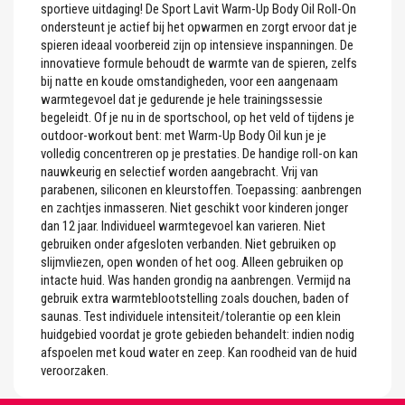
sportieve uitdaging! De Sport Lavit Warm-Up Body Oil Roll-On
ondersteunt je actief bij het opwarmen en zorgt ervoor dat je
spieren ideaal voorbereid zijn op intensieve inspanningen. De
innovatieve formule behoudt de warmte van de spieren, zelfs
bij natte en koude omstandigheden, voor een aangenaam
warmtegevoel dat je gedurende je hele trainingssessie
begeleidt. Of je nu in de sportschool, op het veld of tijdens je
outdoor-workout bent: met Warm-Up Body Oil kun je je
volledig concentreren op je prestaties. De handige roll-on kan
nauwkeurig en selectief worden aangebracht. Vrij van
parabenen, siliconen en kleurstoffen. Toepassing: aanbrengen
en zachtjes inmasseren. Niet geschikt voor kinderen jonger
dan 12 jaar. Individueel warmtegevoel kan varieren. Niet
gebruiken onder afgesloten verbanden. Niet gebruiken op
slijmvliezen, open wonden of het oog. Alleen gebruiken op
intacte huid. Was handen grondig na aanbrengen. Vermijd na
gebruik extra warmteblootstelling zoals douchen, baden of
saunas. Test individuele intensiteit/tolerantie op een klein
huidgebied voordat je grote gebieden behandelt: indien nodig
afspoelen met koud water en zeep. Kan roodheid van de huid
veroorzaken.