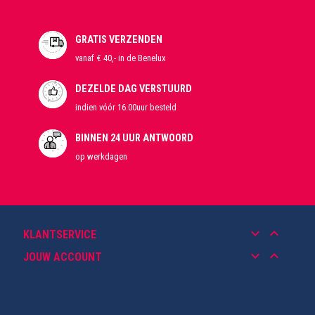
GRATIS VERZENDEN
vanaf € 40,- in de Benelux
DEZELDE DAG VERSTUURD
indien vóór 16.00uur besteld
BINNEN 24 UUR ANTWOORD
op werkdagen
keyboard_arrow_down
keyboard_arrow_up
KLANTSERVICE
keyboard_arrow_down
keyboard_arrow_up
JOUW ACCOUNT