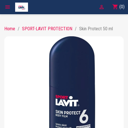
shopping_cart

(0)

Home
SPORT-LAVIT PROTECTION
Skin Protect 50 ml