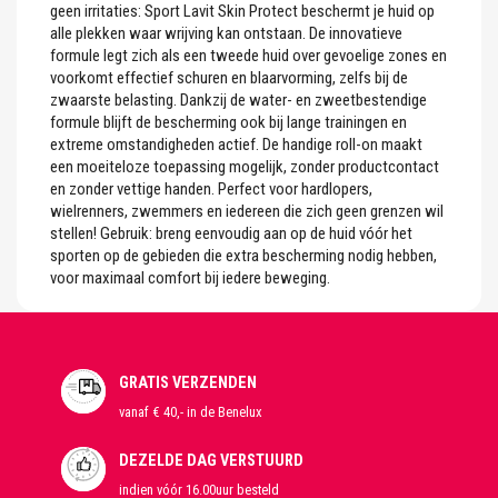
geen irritaties: Sport Lavit Skin Protect beschermt je huid op
alle plekken waar wrijving kan ontstaan. De innovatieve
formule legt zich als een tweede huid over gevoelige zones en
voorkomt effectief schuren en blaarvorming, zelfs bij de
zwaarste belasting. Dankzij de water- en zweetbestendige
formule blijft de bescherming ook bij lange trainingen en
extreme omstandigheden actief. De handige roll-on maakt
een moeiteloze toepassing mogelijk, zonder productcontact
en zonder vettige handen. Perfect voor hardlopers,
wielrenners, zwemmers en iedereen die zich geen grenzen wil
stellen! Gebruik: breng eenvoudig aan op de huid vóór het
sporten op de gebieden die extra bescherming nodig hebben,
voor maximaal comfort bij iedere beweging.
GRATIS VERZENDEN
vanaf € 40,- in de Benelux
DEZELDE DAG VERSTUURD
indien vóór 16.00uur besteld