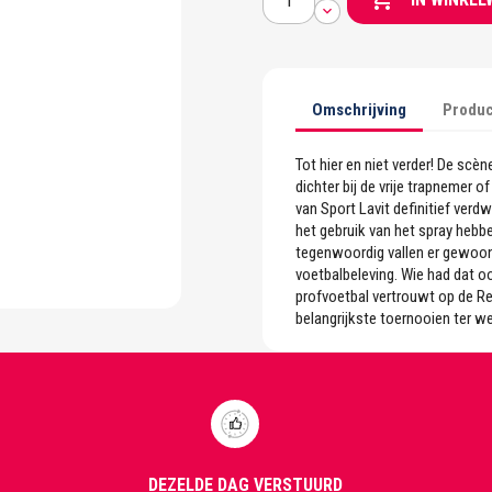
Omschrijving
Produc
Tot hier en niet verder! De sc
dichter bij de vrije trapnemer o
van Sport Lavit definitief verdw
het gebruik van het spray hebb
tegenwoordig vallen er gewoon
voetbalbeleving. Wie had dat o
profvoetbal vertrouwt op de Re
belangrijkste toernooien ter we
DEZELDE DAG VERSTUURD