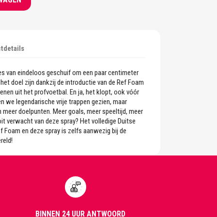
tdetails
ènes van eindeloos geschuif om een paar centimeter
f het doel zijn dankzij de introductie van de Ref Foam
enen uit het profvoetbal. En ja, het klopt, ook vóór
en we legendarische vrije trappen gezien, maar
 meer doelpunten. Meer goals, meer speeltijd, meer
oit verwacht van deze spray? Het volledige Duitse
f Foam en deze spray is zelfs aanwezig bij de
reld!
BINNEN 24 UUR ANTWOORD