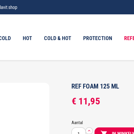
avit.shop
COLD
HOT
COLD & HOT
PROTECTION
REF
REF FOAM 125 ML
€ 11,95
Aantal

IN WINKE